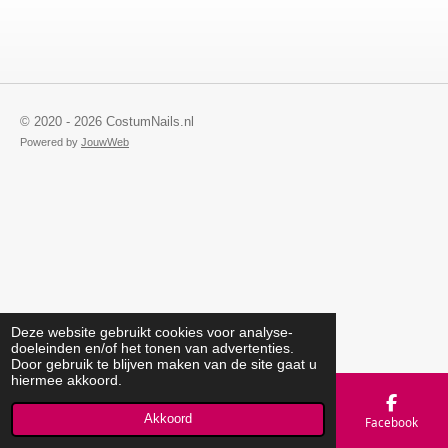
© 2020 - 2026 CostumNails.nl
Powered by
JouwWeb
Deze website gebruikt cookies voor analyse-
doeleinden en/of het tonen van advertenties.
Door gebruik te blijven maken van de site gaat u
hiermee akkoord.
Akkoord
E-mailadres
Telefoonnummer
Kaart
Facebook