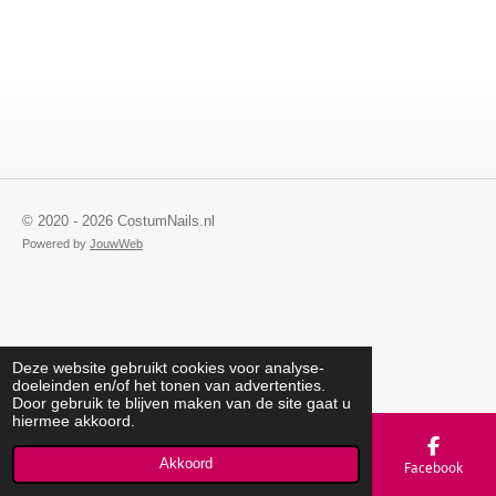
e
e
h
e
l
e
a
l
e
l
r
e
n
e
n
© 2020 - 2026 CostumNails.nl
Powered by
JouwWeb
Deze website gebruikt cookies voor analyse-
doeleinden en/of het tonen van advertenties.
Door gebruik te blijven maken van de site gaat u
hiermee akkoord.
Akkoord
E-mailadres
Telefoonnummer
Kaart
Facebook