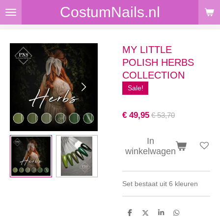
CostumNails.nl
Ga
direct
naar
de
MY LITTLE
hoofdinhoud
POLISH HERBS
COLLECTION
Sale!
€ 49,95
€ 53,70
In
winkelwagen
Set bestaat uit 6 kleuren
D
D
S
D