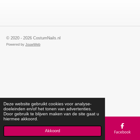
© 2020 - 2026 CostumNails.nl
Powered by
JouwWeb
Deze website gebruikt cookies voor analyse-
doeleinden en/of het tonen van advertenties.
Door gebruik te blijven maken van de site gaat u
hiermee akkoord.
Akkoord
E-mailadres
Telefoonnummer
Kaart
Facebook