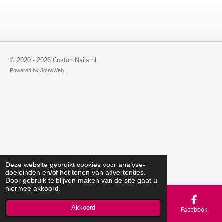
© 2020 - 2026 CostumNails.nl
Powered by
JouwWeb
Deze website gebruikt cookies voor analyse-
doeleinden en/of het tonen van advertenties.
Door gebruik te blijven maken van de site gaat u
hiermee akkoord.
Akkoord
E-mailadres
Telefoonnummer
Kaart
Facebook