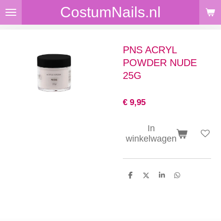
CostumNails.nl
Ga
direct
naar
de
PNS ACRYL
hoofdinhoud
POWDER NUDE
25G
€ 9,95
In
winkelwagen
D
D
S
D
e
e
h
e
l
e
a
l
e
l
r
e
n
e
n