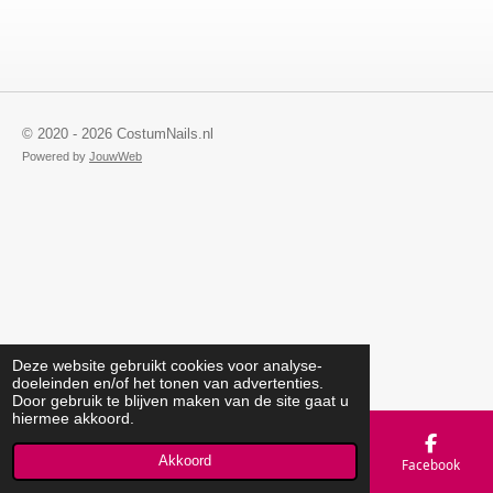
© 2020 - 2026 CostumNails.nl
Powered by
JouwWeb
Deze website gebruikt cookies voor analyse-
doeleinden en/of het tonen van advertenties.
Door gebruik te blijven maken van de site gaat u
hiermee akkoord.
Akkoord
E-mailadres
Telefoonnummer
Kaart
Facebook