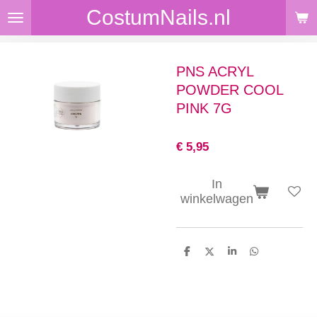
CostumNails.nl
Ga
direct
naar
de
PNS ACRYL
hoofdinhoud
POWDER COOL
PINK 7G
€ 5,95
In
winkelwagen
D
D
S
D
e
e
h
e
l
e
a
l
e
l
r
e
n
e
n