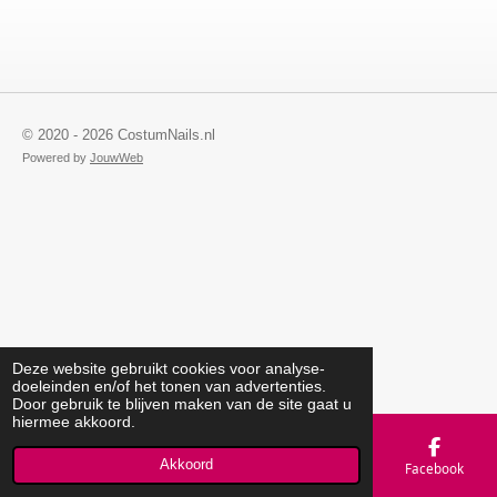
© 2020 - 2026 CostumNails.nl
Powered by
JouwWeb
Deze website gebruikt cookies voor analyse-
doeleinden en/of het tonen van advertenties.
Door gebruik te blijven maken van de site gaat u
hiermee akkoord.
Akkoord
E-mailadres
Telefoonnummer
Kaart
Facebook