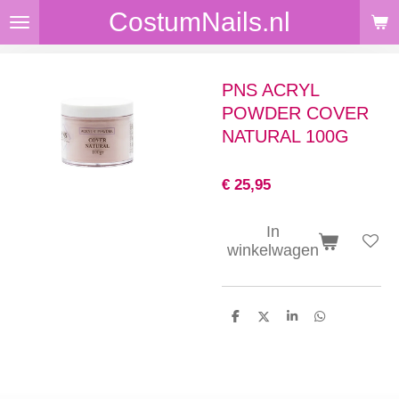
CostumNails.nl
Ga
direct
naar
de
PNS ACRYL
hoofdinhoud
POWDER COVER
NATURAL 100G
€ 25,95
In
winkelwagen
D
D
S
D
e
e
h
e
l
e
a
l
e
l
r
e
n
e
n