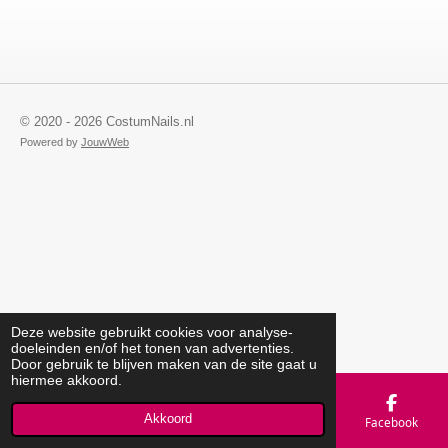
© 2020 - 2026 CostumNails.nl
Powered by
JouwWeb
Deze website gebruikt cookies voor analyse-
doeleinden en/of het tonen van advertenties.
Door gebruik te blijven maken van de site gaat u
hiermee akkoord.
Akkoord
E-mailadres
Telefoonnummer
Kaart
Facebook