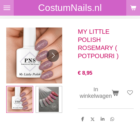
CostumNails.nl
Ga
direct
naar
de
MY LITTLE
hoofdinhoud
POLISH
ROSEMARY (
POTPOURRI )
€ 8,95
In
winkelwagen
D
D
S
D
e
e
h
e
l
e
a
l
e
l
r
e
n
e
n