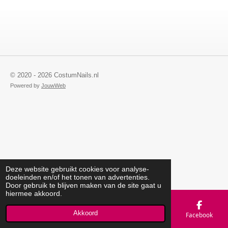
© 2020 - 2026 CostumNails.nl
Powered by
JouwWeb
Deze website gebruikt cookies voor analyse-
doeleinden en/of het tonen van advertenties.
Door gebruik te blijven maken van de site gaat u
hiermee akkoord.
Akkoord
E-mailadres
Telefoonnummer
Kaart
Facebook