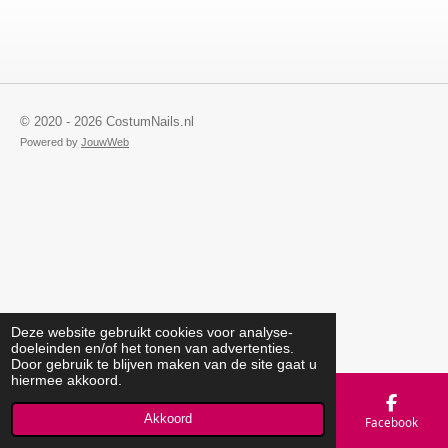
© 2020 - 2026 CostumNails.nl
Powered by
JouwWeb
Deze website gebruikt cookies voor analyse-
doeleinden en/of het tonen van advertenties.
Door gebruik te blijven maken van de site gaat u
hiermee akkoord.
Akkoord
E-mailadres
Telefoonnummer
Kaart
Facebook