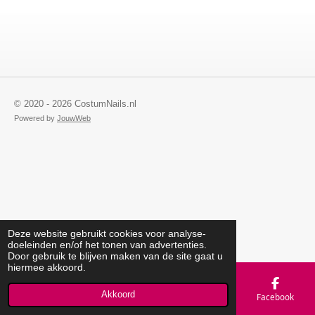
© 2020 - 2026 CostumNails.nl
Powered by
JouwWeb
Deze website gebruikt cookies voor analyse-
doeleinden en/of het tonen van advertenties.
Door gebruik te blijven maken van de site gaat u
hiermee akkoord.
Akkoord
E-mailadres
Telefoonnummer
Kaart
Facebook