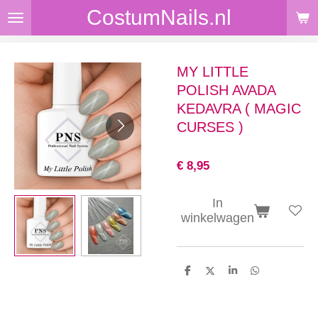
CostumNails.nl
Ga
direct
naar
de
MY LITTLE
hoofdinhoud
POLISH AVADA
KEDAVRA ( MAGIC
CURSES )
€ 8,95
In
winkelwagen
D
D
S
D
e
e
h
e
l
e
a
l
e
l
r
e
n
e
n