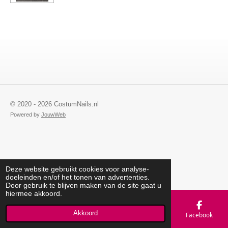
© 2020 - 2026 CostumNails.nl
Powered by
JouwWeb
Deze website gebruikt cookies voor analyse-
doeleinden en/of het tonen van advertenties.
Door gebruik te blijven maken van de site gaat u
hiermee akkoord.
Akkoord
E-mailadres
Telefoonnummer
Kaart
Facebook