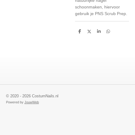
natuurlijke nagel
schoonmaken, hiervoor
gebruik je PNS Scrub Prep.
D
D
S
D
e
e
h
e
l
e
a
l
e
l
r
e
n
e
n
© 2020 - 2026 CostumNails.nl
Powered by
JouwWeb