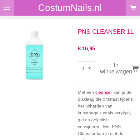
CostumNails.nl
Ga
direct
naar
de
PNS CLEANSER 1L
hoofdinhoud
€ 16,95
In
winkelwagen
Met een
cleanser
kan je de
plaklaag die ontstaat tijdens
het uitharden van
kunstnagels zoals acrylgel,
gel en gelpolish
verwijderen. Met PNS
Cleanser kan je niet de