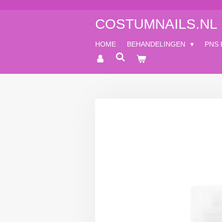
Ga
COSTUMNAILS.NL
direct
naar
de
HOME
BEHANDELINGEN
PNS
hoofdinhoud