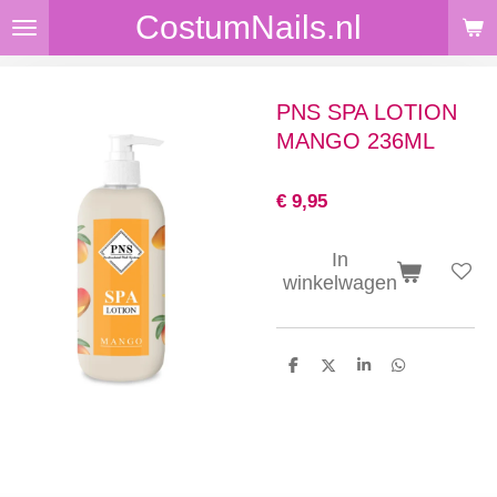
CostumNails.nl
Ga
direct
naar
de
PNS SPA LOTION
hoofdinhoud
MANGO 236ML
€ 9,95
In
winkelwagen
D
D
S
D
e
e
h
e
l
e
a
l
e
l
r
e
n
e
n