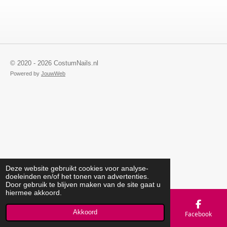
© 2020 - 2026 CostumNails.nl
Powered by
JouwWeb
Deze website gebruikt cookies voor analyse-
doeleinden en/of het tonen van advertenties.
Door gebruik te blijven maken van de site gaat u
hiermee akkoord.
Akkoord
E-mailadres
Telefoonnummer
Kaart
Facebook