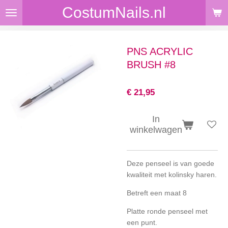
CostumNails.nl
Ga
direct
naar
de
PNS ACRYLIC
hoofdinhoud
BRUSH #8
€ 21,95
In
winkelwagen
Deze penseel is van goede
kwaliteit met kolinsky haren.
Betreft een maat 8
Platte ronde penseel met
een punt.