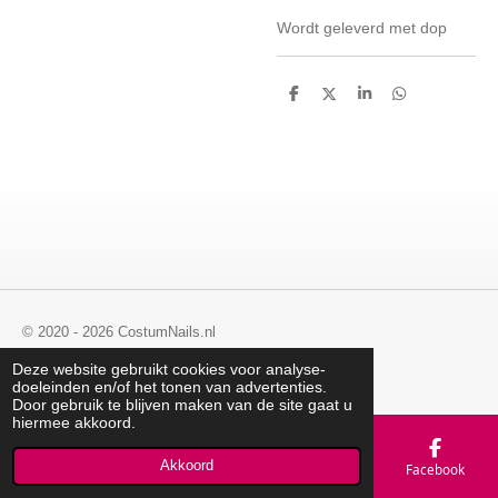
Wordt geleverd met dop
D
D
S
D
e
e
h
e
l
e
a
l
e
l
r
e
n
e
n
© 2020 - 2026 CostumNails.nl
Powered by
JouwWeb
Deze website gebruikt cookies voor analyse-
doeleinden en/of het tonen van advertenties.
Door gebruik te blijven maken van de site gaat u
hiermee akkoord.
Akkoord
E-mailadres
Telefoonnummer
Kaart
Facebook