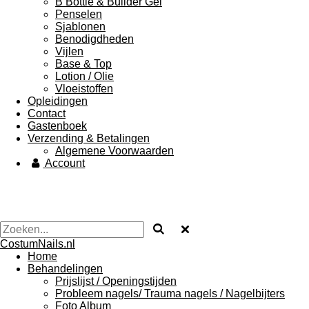
B Bottle & Builder Gel
Penselen
Sjablonen
Benodigdheden
Vijlen
Base & Top
Lotion / Olie
Vloeistoffen
Opleidingen
Contact
Gastenboek
Verzending & Betalingen
Algemene Voorwaarden
Account
CostumNails.nl
Home
Behandelingen
Prijslijst / Openingstijden
Probleem nagels/ Trauma nagels / Nagelbijters
Foto Album