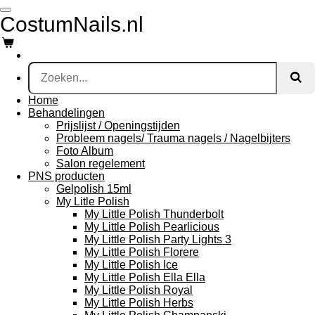
Ga
CostumNails.nl
direct
naar
de
hoofdinhoud
Home
Behandelingen
Prijslijst / Openingstijden
Probleem nagels/ Trauma nagels / Nagelbijters
Foto Album
Salon regelement
PNS producten
Gelpolish 15ml
My Litle Polish
My Little Polish Thunderbolt
My Little Polish Pearlicious
My Little Polish Party Lights 3
My Little Polish Florere
My Little Polish Ice
My Little Polish Ella Ella
My Little Polish Royal
My Little Polish Herbs