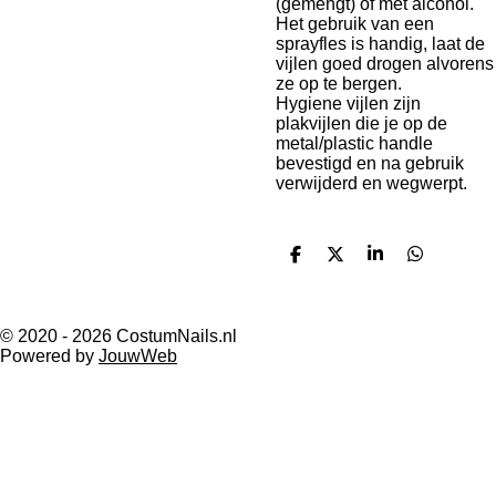
(gemengt) of met alcohol.
Het gebruik van een
sprayfles is handig, laat de
vijlen goed drogen alvorens
ze op te bergen.
Hygiene vijlen zijn
plakvijlen die je op de
metal/plastic handle
bevestigd en na gebruik
verwijderd en wegwerpt.
D
D
S
D
e
e
h
e
l
e
a
l
e
l
r
e
n
e
n
© 2020 - 2026 CostumNails.nl
Powered by
JouwWeb