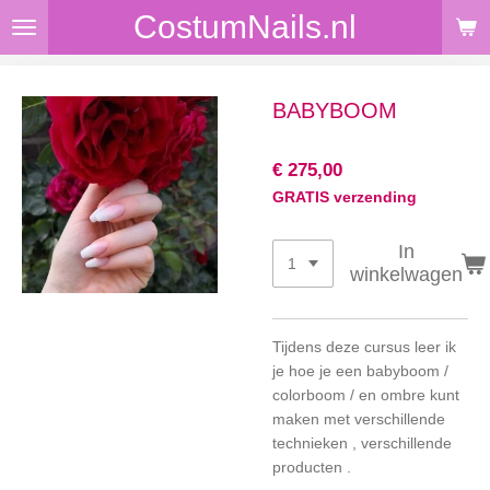
CostumNails.nl
Ga
direct
naar
de
BABYBOOM
hoofdinhoud
€ 275,00
GRATIS verzending
In
winkelwagen
Tijdens deze cursus leer ik
je hoe je een babyboom /
colorboom / en ombre kunt
maken met verschillende
technieken , verschillende
producten .